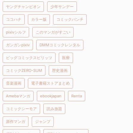
ヤングチャンピオン
少年サンデー
ココハナ
カラー版
コミックバンチ
pixivシルフ
このマンガがすごい
ガンガンpixiv
DMMコミックレンタル
ビッグコミックスピリッツ
医療
コミックZERO-SUM
歴史漫画
音楽漫画
電子書籍ストアまとめ
Amebaマンガ
ebookjapan
Renta
コミックシーモア
読み放題
原作マンガ
ジャンプ