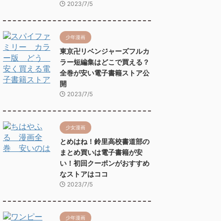
2023/7/5
少年漫画
東京卍リベンジャーズフルカ
ラー短編集はどこで買える？
全巻が安い電子書籍ストア公
開
2023/7/5
少女漫画
とめはね！鈴里高校書道部の
まとめ買いは電子書籍が安
い！初回クーポンがおすすめ
なストアはココ
2023/7/5
少年漫画