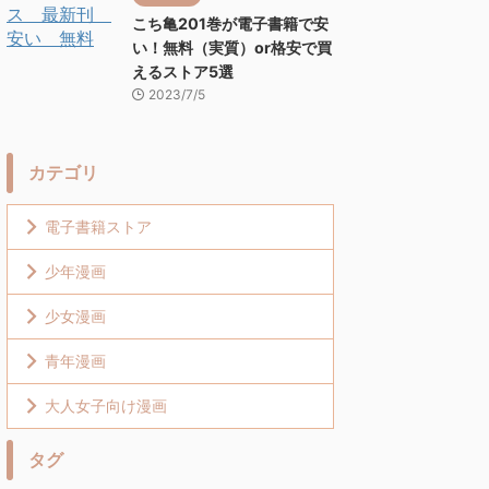
こち亀201巻が電子書籍で安
い！無料（実質）or格安で買
えるストア5選
2023/7/5
カテゴリ
電子書籍ストア
少年漫画
少女漫画
青年漫画
大人女子向け漫画
タグ