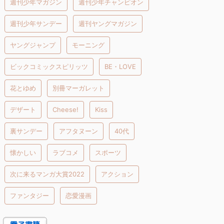
週刊少年マガジン
週刊少年チャンピオン
週刊少年サンデー
週刊ヤングマガジン
ヤングジャンプ
モーニング
ビックコミックスピリッツ
BE・LOVE
花とゆめ
別冊マーガレット
デザート
Cheese!
Kiss
裏サンデー
アフタヌーン
40代
懐かしい
ラブコメ
スポーツ
次に来るマンガ大賞2022
アクション
ファンタジー
恋愛漫画