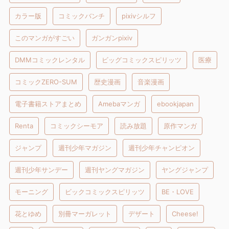
カラー版
コミックバンチ
pixivシルフ
このマンガがすごい
ガンガンpixiv
DMMコミックレンタル
ビッグコミックスピリッツ
医療
コミックZERO-SUM
歴史漫画
音楽漫画
電子書籍ストアまとめ
Amebaマンガ
ebookjapan
Renta
コミックシーモア
読み放題
原作マンガ
ジャンプ
週刊少年マガジン
週刊少年チャンピオン
週刊少年サンデー
週刊ヤングマガジン
ヤングジャンプ
モーニング
ビックコミックスピリッツ
BE・LOVE
花とゆめ
別冊マーガレット
デザート
Cheese!