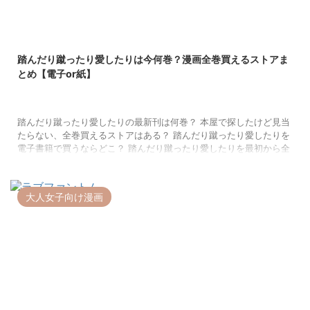
2022/9/28
踏んだり蹴ったり愛したりは今何巻？漫画全巻買えるストアま
とめ【電子or紙】
踏んだり蹴ったり愛したりの最新刊は何巻？ 本屋で探したけど見当
たらない、全巻買えるストアはある？ 踏んだり蹴ったり愛したりを
電子書籍で買うならどこ？ 踏んだり蹴ったり愛したりを最初から全
部読みたい。 そんな人向けに、単行本で全巻買えるストアを徹底調
査。 紙の単行本全巻セットはどこで買えるか 電子書籍がお得なのは
どこかまとめます。 踏んだり、蹴ったり、愛したりの最新刊は今何
大人女子向け漫画
巻か pixivシルフで連載中の「踏んだり、蹴ったり、愛したり」（壱
屋すみさん作） シルフコミックスから単行本場発売されていて、現
在の最 ...