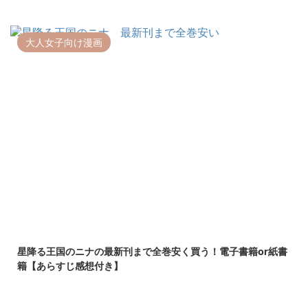
いくらになるか、 紙書籍、電子書籍の値段をそれぞれの値段を紹介
します。 作品としては新しいので、紙書籍の中古全巻セットでもあ
まり値段は変わらないです。 電子書籍では、初回限定クーポンの割
大人女子向け漫画
引を使えばかなり安くなります。 初回限定クーポンがオトクな電子
書籍ストアを３つ紹介します。 王の獣～掩蔽のアルカナ～全巻 電
...
2023/2/4
星降る王国のニナの最新刊まで全巻安く買う！電子書籍or紙書
籍【あらすじ感想付き】