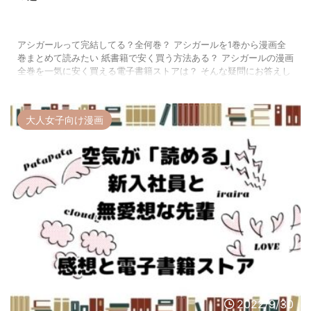
アシガールって完結してる？全何巻？ アシガールを1巻から漫画全
巻まとめて読みたい 紙書籍で安く買う方法ある？ アシガールの漫画
全巻を一気に安く買える電子書籍ストアは？ そんな疑問にお答えし
て、アシガールを安く買えるストアを電子書籍、紙書籍それぞれま
とめました。 電子書籍ストアは、初回クーポンを使うととっても安
く買えます。 少しでもお得に買いたいなら、電子書籍ストア選びは
大人女子向け漫画
重要です。 クーポンをいかに賢く使うか？が分かれ道。 アシガール
の漫画全巻を安く買う！厳選・電子書籍ストア 集英社のココハナ
で、森本梢子さ ...
2022/9/30