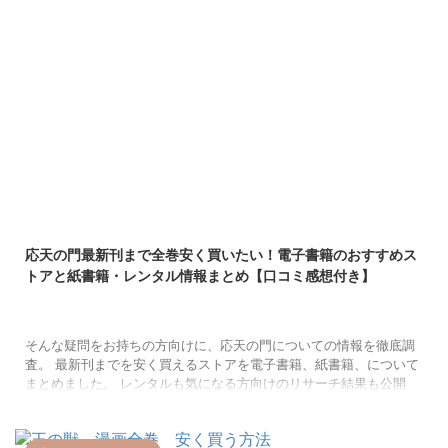
2023/1/3
応天の門最新刊まで全巻安く買いたい！電子書籍のおすすめス
トアと紙書籍・レンタル情報まとめ【口コミ感想付き】
そんな疑問をお持ちの方向けに、応天の門についての情報を徹底調
査。 最新刊までを安く買えるストアを電子書籍、紙書籍、について
まとめました。 レンタルも気になる方向けのリサーチ結果も公開
中。 宝塚での舞台化でも話題、菅原道真を主人公にした作品、実際
に読んだ感想や口コミ付きでレポートします。 応天の門の最新刊ま
で全巻の値段と安く買える電子書籍ストア 新潮社のコミックバンチ