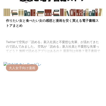
2023/7/5
作りたい女と食べたい女の感想と漫画を安く買える電子書籍ス
トアまとめ
Twitterで空気が「読める」新入社員と不愛想な先輩、が流れてきた
ので読んでみました。 空気が「読める」新入社員と不愛想な先輩っ
てどう？ 無料で読めるアプリはあるの？ 最新刊は何巻？電子書籍で
買うならどこ？ 空気が「読める」新入社員と不愛想な先輩を読んだ
感想と、漫画を買うならどの電子書籍ストアが安いのか、まとめま
す。 空気が「読める」新入社員と不愛想な先輩のあらすじと感想
大人女子向け漫画
Twitterを開いたら、”空気が「読める」新入社員と不愛想な先輩”と
いう漫画が流れてきました。 絵の雰囲気がなかなかの好みだったの
...