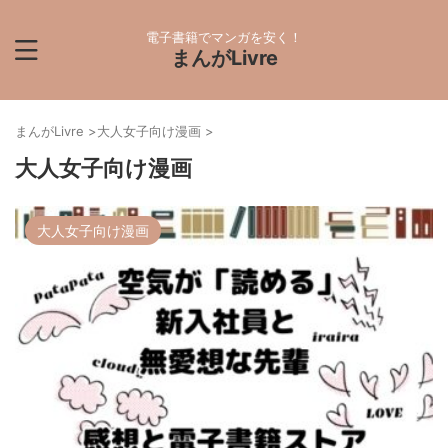
電子書籍でマンガを安く！
まんがLivre
まんがLivre
>
大人女子向け漫画
>
大人女子向け漫画
大人女子向け漫画