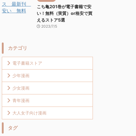
こち亀201巻が電子書籍で安
い！無料（実質）or格安で買
えるストア5選
2023/7/5
カテゴリ
電子書籍ストア
少年漫画
少女漫画
青年漫画
大人女子向け漫画
タグ