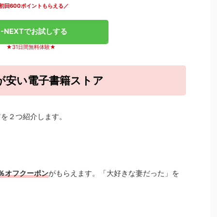
初回600ポイントもらえる／
U-NEXTでお試しする
★31日間無料体験★
が安い電子書籍ストア
アを２つ紹介します。
0％オフクーポン
がもらえます。「大好きな妻だった」を