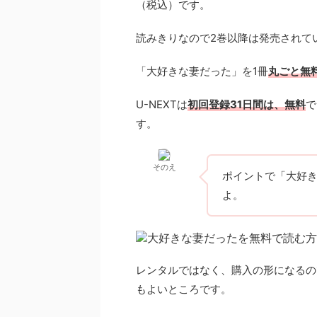
（税込）です。
読みきりなので2巻以降は発売されて
「大好きな妻だった」を1冊
丸ごと無
U-NEXTは
初回登録31日間は、無料
で
す。
そのえ
ポイントで「大好き
よ。
レンタルではなく、購入の形になるの
もよいところです。