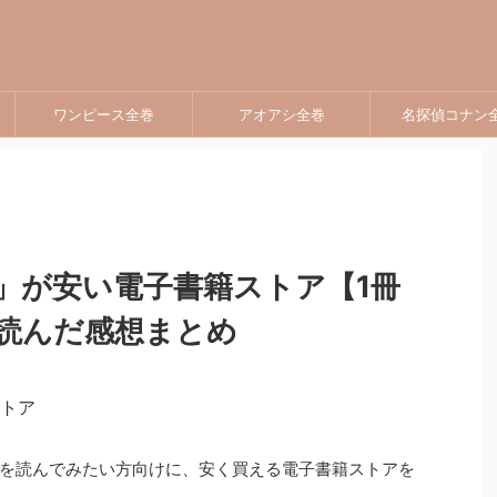
ワンピース全巻
アオアシ全巻
名探偵コナン
」が安い電子書籍ストア【1冊
と読んだ感想まとめ
を読んでみたい方向けに、安く買える電子書籍ストアを