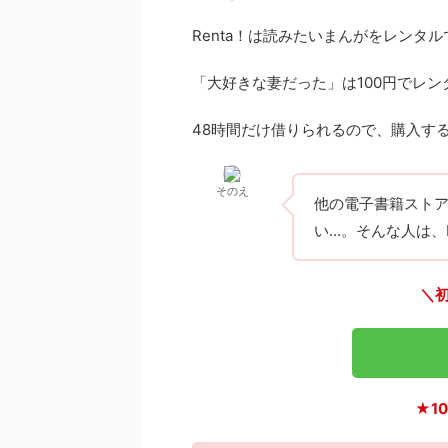
Renta！は読みたいまんがをレンタ
「大好きな妻だった」は100円でレ
48時間だけ借りられるので、購入す
そのえ
他の電子書籍スト
い…。そんな人は、R
＼
★1