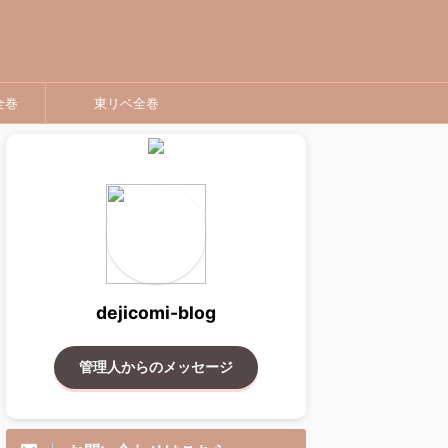
全巻
東リベ全巻
dejicomi-blog
管理人からのメッセージ