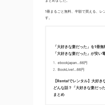
まとめました。
1冊まるごと無料、半額で買える、レ
す。
「大好きな妻だった」を1冊無
「大好きな妻だった」が安い
ebookjapan…66円
BookLive!…66円
【Renta!でレンタル】大好
どんな話？「大好きな妻だっ
まとめ