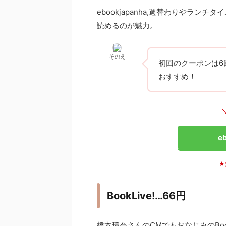
ebookjapanha,週替わりやラ
読めるのが魅力。
そのえ
初回のクーポンは6
おすすめ！
e
★
BookLive!…66円
橋本環奈さんのCMでもおなじみのBook