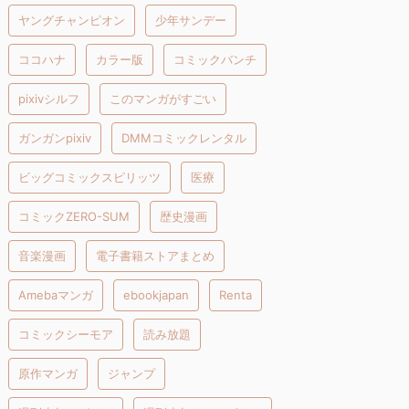
ヤングチャンピオン
少年サンデー
ココハナ
カラー版
コミックバンチ
pixivシルフ
このマンガがすごい
ガンガンpixiv
DMMコミックレンタル
ビッグコミックスピリッツ
医療
コミックZERO-SUM
歴史漫画
音楽漫画
電子書籍ストアまとめ
Amebaマンガ
ebookjapan
Renta
コミックシーモア
読み放題
原作マンガ
ジャンプ