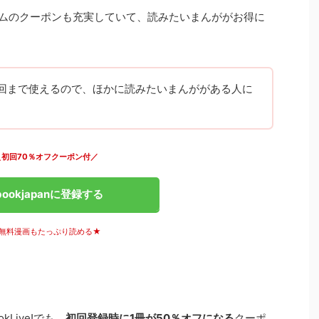
ンチタイムのクーポンも充実していて、読みたいまんががお得に
回まで使えるので、ほかに読みたいまんががある人に
＼初回70％オフクーポン付／
bookjapanに登録する
無料漫画もたっぷり読める★
Live!でも、
初回登録時に1冊が50％オフになる
クーポ