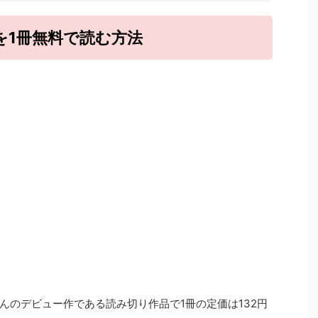
を1冊無料で読む方法
んのデビュー作である読み切り作品で1冊の定価は132円