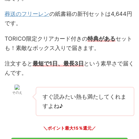
葬送のフリーレン
の紙書籍の新刊セットは4,644円
です。
TORICO限定クリアカード付きの
特典がある
セット
も！素敵なボックス入りで届きます。
注文すると
最短で1日、最長3日
という素早さで届く
んです。
そのえ
すぐ読みたい熱も満たしてくれま
すよね♪
＼ポイント最大15％還元／