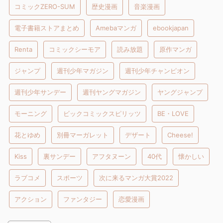
コミックZERO-SUM
歴史漫画
音楽漫画
電子書籍ストアまとめ
Amebaマンガ
ebookjapan
Renta
コミックシーモア
読み放題
原作マンガ
ジャンプ
週刊少年マガジン
週刊少年チャンピオン
週刊少年サンデー
週刊ヤングマガジン
ヤングジャンプ
モーニング
ビックコミックスピリッツ
BE・LOVE
花とゆめ
別冊マーガレット
デザート
Cheese!
Kiss
裏サンデー
アフタヌーン
40代
懐かしい
ラブコメ
スポーツ
次に来るマンガ大賞2022
アクション
ファンタジー
恋愛漫画