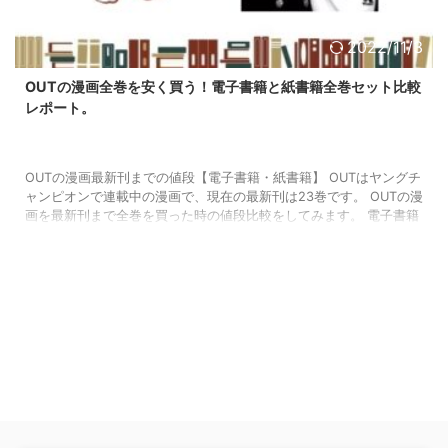
2022/11/3
OUTの漫画全巻を安く買う！電子書籍と紙書籍全巻セット比較
レポート。
OUTの漫画最新刊までの値段【電子書籍・紙書籍】 OUTはヤングチ
ャンピオンで連載中の漫画で、現在の最新刊は23巻です。 OUTの漫
画を最新刊まで全巻を買った時の値段比較をしてみます。 電子書籍
ストアの場合は定価でも安いですが、初回限定クーポンを使うと、
さらに安くなります。 初回クーポンがオトクな電子書籍ストアはど
こかチェックして選びましょう。 OUT全巻 電子書籍の初回クーポ
ン適用 Amebaマンガ 7,788円◎最安！ 初回40％オフクーポン（1回
限り100冊まで） eBookJapan 9,980円 ...