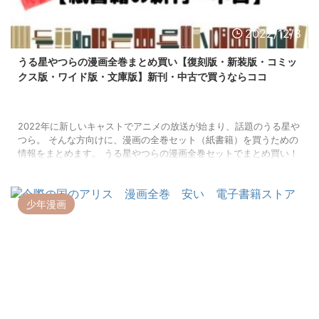
2022/12/8
うる星やつらの漫画全巻まとめ買い【復刻版・新装版・コミッ
クス版・ワイド版・文庫版】新刊・中古で買うならココ
2022年に新しいキャストでアニメの放送が始まり、話題のうる星や
つら。 そんな方向けに、漫画の全巻セット（紙書籍）を買うための
情報をまとめます。 うる星やつらの漫画全巻セットでまとめ買い！
⇒うる星やつら復刻版BOX 特典付きVol.1 うる星やつらの漫画全巻
をまとめ買いしたい人向けに、ネットでリサーチしました。 さまざ
まな版の全巻セットが見つかるのは漫画全巻ドットコムです。 それ
少年漫画
ぞれの価格を最初にお伝えしますね。 うる星やつらの漫画全巻セッ
トのお値段 うる星やつら本の形態 新刊セット 中古セット 復刻版 ...