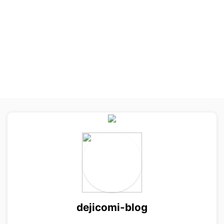
安く買う！初回クーポンがすごい 1994年5号から少年サンデーで連
載が始まった名探偵コナン。 サンデー史上最長の連載記録を誇り、
コミックスの最新刊は102巻！ 100巻超え達成です。 名探偵コナン
の漫画を全巻の値段は、 紙書籍…51,000 円 電子書籍…53,856円 で
す。 名探偵コナンを電子書籍で安く買えるお得なストア ...
dejicomi-blog