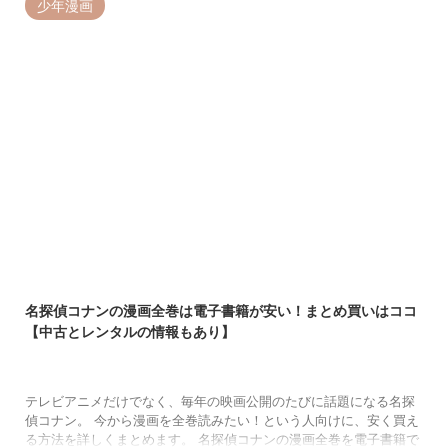
少年漫画
版（全18巻）、新装版（全34巻）と形を変え、いまだに根強い人気
を誇っています。 紙書籍では新装版（新品）が全34巻14,586円 ...
2022/11/17
名探偵コナンの漫画全巻は電子書籍が安い！まとめ買いはココ
【中古とレンタルの情報もあり】
テレビアニメだけでなく、毎年の映画公開のたびに話題になる名探
偵コナン。 今から漫画を全巻読みたい！という人向けに、安く買え
る方法を詳しくまとめます。 名探偵コナンの漫画全巻を電子書籍で