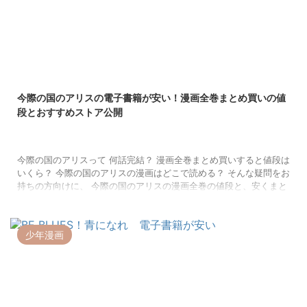
2022/9/13
今際の国のアリスの電子書籍が安い！漫画全巻まとめ買いの値
段とおすすめストア公開
今際の国のアリスって 何話完結？ 漫画全巻まとめ買いすると値段は
いくら？ 今際の国のアリスの漫画はどこで読める？ そんな疑問をお
持ちの方向けに、 今際の国のアリスの漫画全巻の値段と、安くまと
め買いできるストアを紹介します。 すでに完結している今際の国の
アリスを買うなら、電子書籍か、紙の書籍か、どっちがお得なので
しょう。 全巻まとめ買いは、出費が大きいからこそ、ストア選びが
少年漫画
大事です。 今際の国のアリスの漫画全巻安くまとめ買い！電子書籍
ストア 週刊少年サンデーS、週刊少年サンデーで連載していた今際
の国のアリス ...