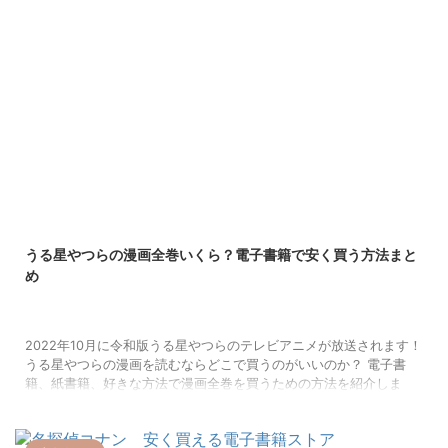
2022/12/8
うる星やつらの漫画全巻いくら？電子書籍で安く買う方法まと
め
2022年10月に令和版うる星やつらのテレビアニメが放送されます！
うる星やつらの漫画を読むならどこで買うのがいいのか？ 電子書
籍、紙書籍、好きな方法で漫画全巻を買うための方法を紹介しま
す。 うる星やつらの漫画全巻はいくら？ 1978年から1987年にわた
って、小学館の少年サンデーで連載され、コミックスとして発売さ
れたうる星やつら。 コミックス版（全34巻）が販売された後、文庫