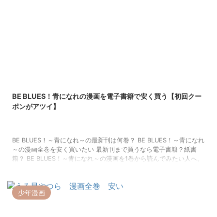
2022/11/18
BE BLUES！青になれの漫画を電子書籍で安く買う【初回クー
ポンがアツイ】
BE BLUES！～青になれ～の最新刊は何巻？ BE BLUES！～青になれ
～の漫画全巻を安く買いたい 最新刊まで買うなら電子書籍？紙書
籍？ BE BLUES！～青になれ～の漫画を1巻から読んでみたい人へ。
巻数が多いBE BLUES！なので、 漫画全巻は大きな出費です。 電子
書籍ストアはお店ごとにお得感が違うんですよ。 ストア選びを間違
って「損した！」とならないように。 この記事で、BE BLUES！～
少年漫画
青になれ～が お得に買えるお店をチェックしてくださいね。 BE
BLUES！青になれ全巻が安い電子書籍 ...