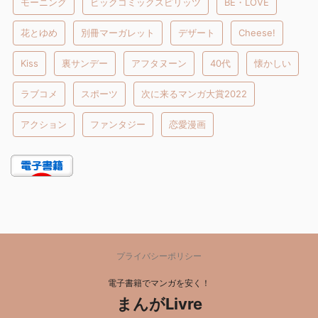
モーニング
ビックコミックスピリッツ
BE・LOVE
花とゆめ
別冊マーガレット
デザート
Cheese!
Kiss
裏サンデー
アフタヌーン
40代
懐かしい
ラブコメ
スポーツ
次に来るマンガ大賞2022
アクション
ファンタジー
恋愛漫画
プライバシーポリシー
電子書籍でマンガを安く！
まんがLivre