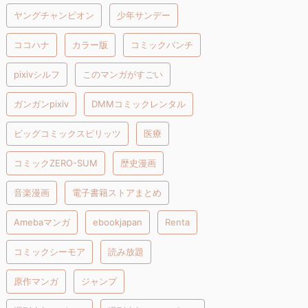
ヤングチャンピオン
少年サンデー
ココハナ
カラー版
コミックバンチ
pixivシルフ
このマンガがすごい
ガンガンpixiv
DMMコミックレンタル
ビッグコミックスピリッツ
医療
コミックZERO-SUM
歴史漫画
音楽漫画
電子書籍ストアまとめ
Amebaマンガ
ebookjapan
Renta
コミックシーモア
読み放題
原作マンガ
ジャンプ