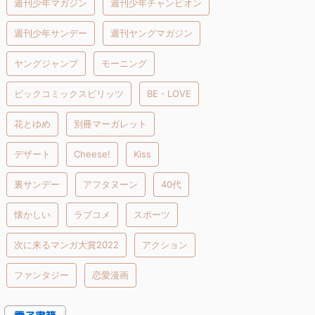
週刊少年マガジン
週刊少年チャンピオン
週刊少年サンデー
週刊ヤングマガジン
ヤングジャンプ
モーニング
ビックコミックスピリッツ
BE・LOVE
花とゆめ
別冊マーガレット
デザート
Cheese!
Kiss
裏サンデー
アフタヌーン
40代
懐かしい
ラブコメ
スポーツ
次に来るマンガ大賞2022
アクション
ファンタジー
恋愛漫画