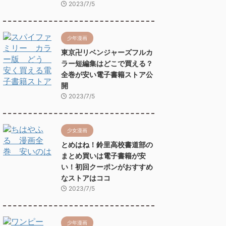
2023/7/5
少年漫画
東京卍リベンジャーズフルカ
ラー短編集はどこで買える？
全巻が安い電子書籍ストア公
開
2023/7/5
少女漫画
とめはね！鈴里高校書道部の
まとめ買いは電子書籍が安
い！初回クーポンがおすすめ
なストアはココ
2023/7/5
少年漫画