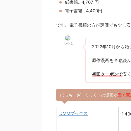
紙書籍…4,707 円
電子書籍…4,400円
です。電子書籍の方が定価でも少し安
そのえ
2022年10月から
原作漫画を全巻読
初回クーポンで
安
ぼっち・ざ・ろっく！の漫画が
安く買
DMMブックス
1,4