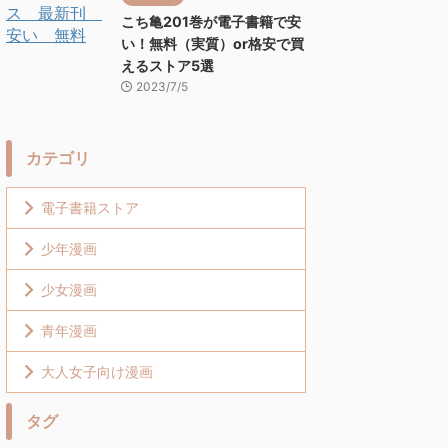
こち亀201巻が電子書籍で安
い！無料（実質）or格安で買
えるストア5選
2023/7/5
カテゴリ
電子書籍ストア
少年漫画
少女漫画
青年漫画
大人女子向け漫画
タグ