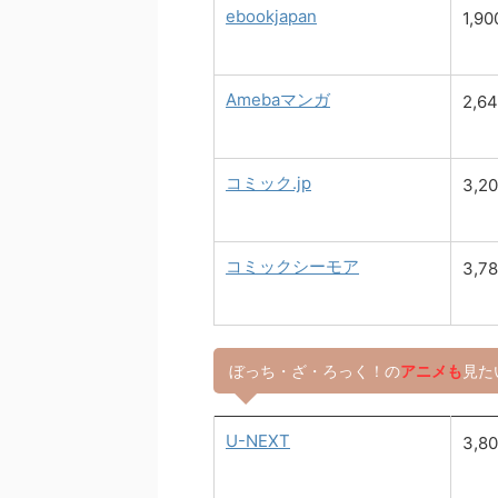
ebookjapan
1,9
Amebaマンガ
2,6
コミック.jp
3,2
コミックシーモア
3,7
ぼっち・ざ・ろっく！の
アニメも
見た
U-NEXT
3,8