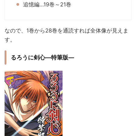
追憶編…19巻～21巻
なので、1巻から28巻を通読すれば全体像が見えま
す。
るろうに剣心―特筆版―