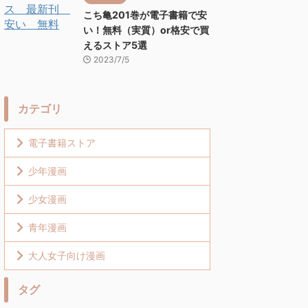
こち亀201巻が電子書籍で安
い！無料（実質）or格安で買
えるストア5選
2023/7/5
カテゴリ
電子書籍ストア
少年漫画
少女漫画
青年漫画
大人女子向け漫画
タグ