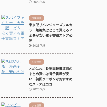
2023/7/5
少年漫画
東京卍リベンジャーズフルカ
ラー短編集はどこで買える？
全巻が安い電子書籍ストア公
開
2023/7/5
少女漫画
とめはね！鈴里高校書道部の
まとめ買いは電子書籍が安
い！初回クーポンがおすすめ
なストアはココ
2023/7/5
少年漫画