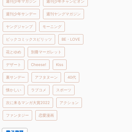
週刊少年マガジン
週刊少年チャンピオン
週刊少年サンデー
週刊ヤングマガジン
ヤングジャンプ
モーニング
ビックコミックスピリッツ
BE・LOVE
花とゆめ
別冊マーガレット
デザート
Cheese!
Kiss
裏サンデー
アフタヌーン
40代
懐かしい
ラブコメ
スポーツ
次に来るマンガ大賞2022
アクション
ファンタジー
恋愛漫画