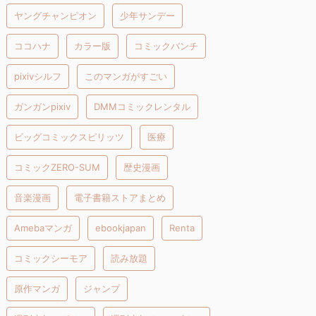
ヤングチャンピオン
少年サンデー
ココハナ
カラー版
コミックバンチ
pixivシルフ
このマンガがすごい
ガンガンpixiv
DMMコミックレンタル
ビッグコミックスピリッツ
医療
コミックZERO-SUM
歴史漫画
音楽漫画
電子書籍ストアまとめ
Amebaマンガ
ebookjapan
Renta
コミックシーモア
読み放題
原作マンガ
ジャンプ